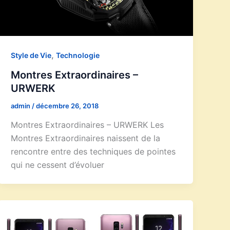
,
Style de Vie
Technologie
Montres Extraordinaires –
URWERK
admin
/
décembre 26, 2018
Montres Extraordinaires – URWERK Les
Montres Extraordinaires naissent de la
rencontre entre des techniques de pointes
qui ne cessent d’évoluer