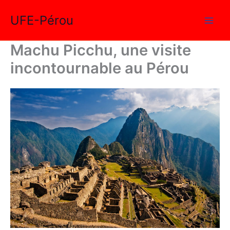
Aller
UFE-Pérou
au
contenu
Machu Picchu, une visite
incontournable au Pérou