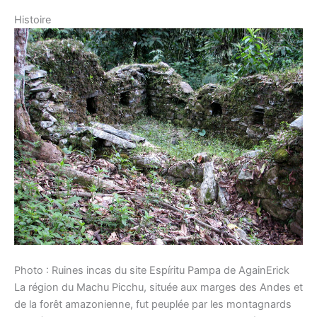
Histoire
Photo : Ruines incas du site Espíritu Pampa de AgainErick
La région du Machu Picchu, située aux marges des Andes et
de la forêt amazonienne, fut peuplée par les montagnards