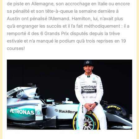
de piste en Allemagne, son accrochage en Italie ou encore
sa pénalité et son tête-à-queue la semaine dernière à
Austin ont pénalisé l’Allemand. Hamilton, lui, n’avait plus
qu’à engranger les succès et il l’a fait méthodiquement : il a
remporté 4 des 6 Grands Prix disputés depuis la trêve
estivale et n’a manqué le podium qu’à trois reprises en 19
courses!