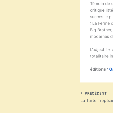
Témoin de s
critique lit
succès le p
: La Ferme 
Big Brother
modernes de
L’adjectif «
totalitaire 
éditions :
G
PRÉCÉDENT