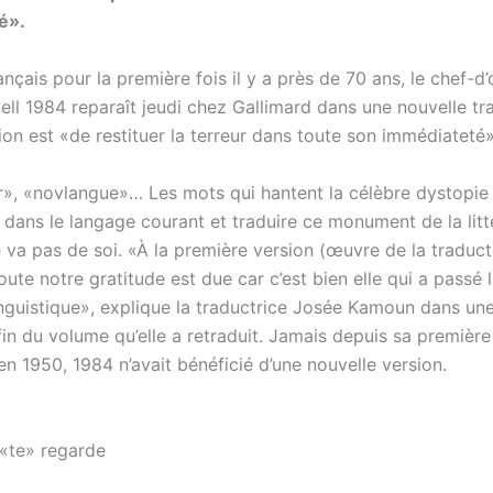
é».
ançais pour la première fois il y a près de 70 ans, le chef-
ll 1984 reparaît jeudi chez Gallimard dans une nouvelle tr
ion est «de restituer la terreur dans toute son immédiateté»
r», «novlangue»… Les mots qui hantent la célèbre dystopie 
 dans le langage courant et traduire ce monument de la litt
 va pas de soi. «À la première version (œuvre de la traduct
oute notre gratitude est due car c’est bien elle qui a passé l
linguistique», explique la traductrice Josée Kamoun dans un
fin du volume qu’elle a retraduit. Jamais depuis sa première
en 1950, 1984 n’avait bénéficié d’une nouvelle version.
 «te» regarde