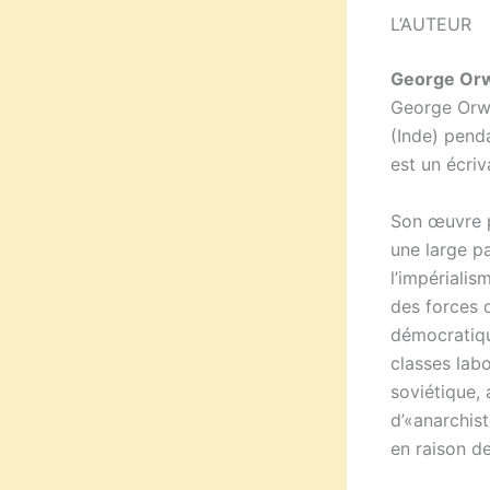
L’AUTEUR
George Orw
George Orwel
(Inde) penda
est un écriv
Son œuvre 
une large pa
l’impériali
des forces d
démocratiqu
classes labo
soviétique, 
d’«anarchis
en raison de