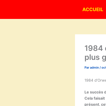
Aller
ACCUEIL
au
contenu
1984 
plus 
Par
admin
/
oc
1984 d’Orwe
Le succès de
Cela faisait
présent, ce