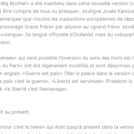
 «Big Brother» a été maintenu dans cette nouvelle version («
t être compris de tous ou presque», souligne Josée Kamoun
emarquer que «toutes les traductions européennes de l’ép
rsonnage Grand Frère» par allusion au «grand frère» soviéti
novlangue» (la langue officielle d’Océanie) mais du «néoparl
sion.
ensée» qui rend possible l’inversion du sens des mots est 
s du Parti» ont été légèrement modifiés et sont désormais p
 en anglais. «Guerre est paix» (War is peace dans la version o
 paix c’est la guerre», «Liberté est servitude» (Freedom is 
à «la liberté c’est l’esclavage».
it au présent
mour c’est la haine» qui était jusqu’à présent dans la versio