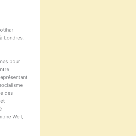
otihari
 à Londres,
mes pour
ontre
représentant
 socialisme
ce des
 et
é
mone Weil,