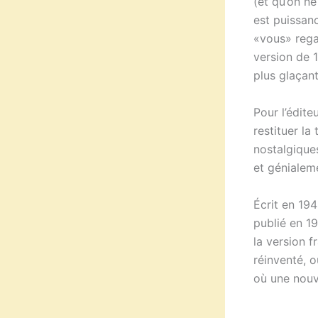
(et qu’on ne
est puissanc
«vous» regar
version de 
plus glaçant
Pour l’édite
restituer la
nostalgique
et génialem
Écrit en 194
publié en 19
la version f
réinventé, o
où une nouv