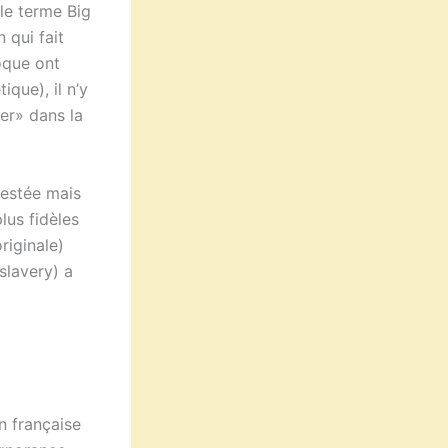
le terme Big
 qui fait
oque ont
que), il n’y
er» dans la
restée mais
lus fidèles
riginale)
slavery) a
n française