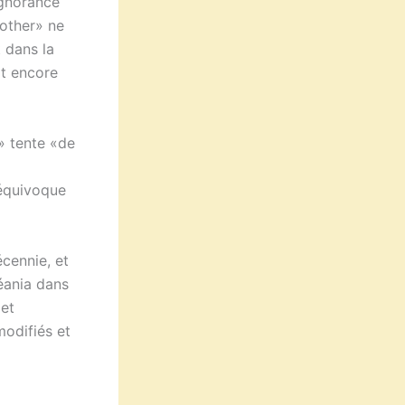
Ignorance
rother» ne
t dans la
it encore
e» tente «de
 équivoque
écennie, et
céania dans
 et
modifiés et