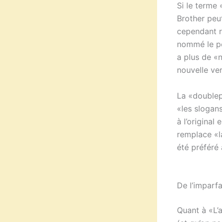
Si le terme
Brother peu
cependant r
nommé le pe
a plus de «
nouvelle ver
La «doublep
«les slogan
à l’original
remplace «la
été préféré 
De l’imparfa
Quant à «L’a