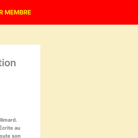
R MEMBRE
tion
llimard.
Écrite au
toute son