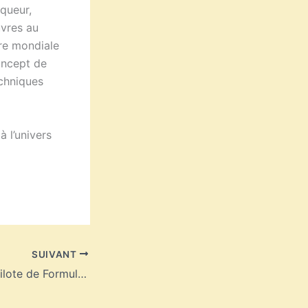
queur,
uvres au
rre mondiale
oncept de
echniques
à l’univers
SUIVANT
Lewis Hamilton, pilote de Formule 1 cinq étoiles !