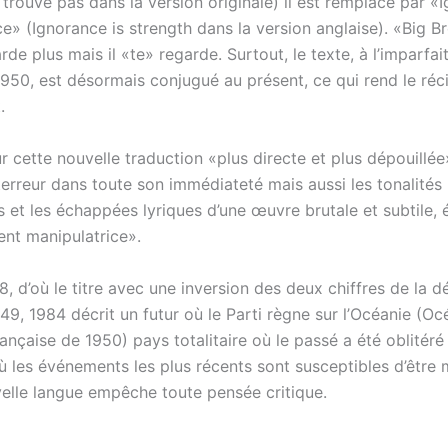
 trouve pas dans la version originale) il est remplacé par «
e» (Ignorance is strength dans la version anglaise). «Big B
de plus mais il «te» regarde. Surtout, le texte, à l’imparfai
1950, est désormais conjugué au présent, ce qui rend le réc
.
ur cette nouvelle traduction «plus directe et plus dépouillé
 terreur dans toute son immédiateté mais aussi les tonalités
s et les échappées lyriques d’une œuvre brutale et subtile,
ent manipulatrice».
8, d’où le titre avec une inversion des deux chiffres de la d
49, 1984 décrit un futur où le Parti règne sur l’Océanie (O
rançaise de 1950) pays totalitaire où le passé a été oblitéré
ù les événements les plus récents sont susceptibles d’être 
elle langue empêche toute pensée critique.