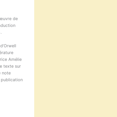
d’œuvre de
aduction
.
d’Orwell
érature
rice Amélie
e texte sur
e note
 publication