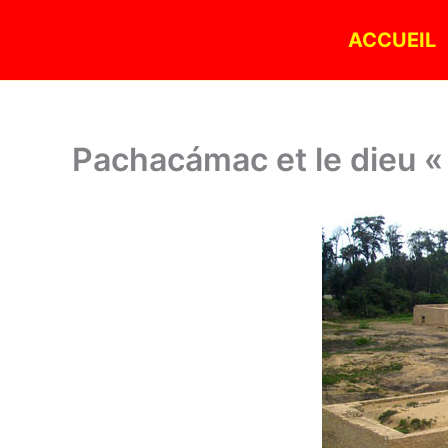
Aller
ACCUEIL
au
contenu
Pachacámac et le dieu «