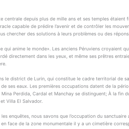
e centrale depuis plus de mille ans et ses temples étaient f
racle capable de prédire l’avenir et de contrôler les mouv
us chercher des solutions à leurs problèmes ou des réponse
le qui anime le monde». Les anciens Péruviens croyaient qu
ardé directement dans les yeux, et même ses prêtres entraie
re.
s le district de Lurin, qui constitue le cadre territorial de sa
ant de ses eaux. Les premières occupations datent de la pér
 Mina Perdida, Cardal et Manchay se distinguent; À la fin du 
et Villa El Salvador.
ar les enquêtes, nous savons que l’occupation du sanctua
ée en face de la zone monumentale il y a un cimetière corr