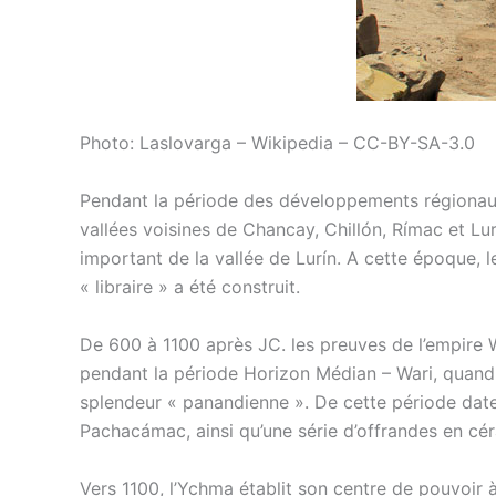
Photo: Laslovarga – Wikipedia – CC-BY-SA-3.0
Pendant la période des développements régionaux 
vallées voisines de Chancay, Chillón, Rímac et L
important de la vallée de Lurín. A cette époque,
« libraire » a été construit.
De 600 à 1100 après JC. les preuves de l’empire
pendant la période Horizon Médian – Wari, quand e
splendeur « panandienne ». De cette période date
Pachacámac, ainsi qu’une série d’offrandes en cé
Vers 1100, l’Ychma établit son centre de pouvoir