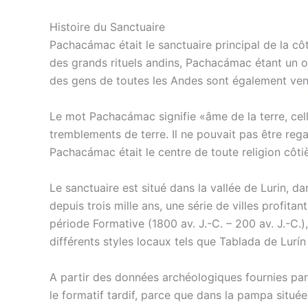
Histoire du Sanctuaire
Pachacámac était le sanctuaire principal de la côt
des grands rituels andins, Pachacámac étant un o
des gens de toutes les Andes sont également ven
Le mot Pachacámac signifie «âme de la terre, cel
tremblements de terre. Il ne pouvait pas être reg
Pachacámac était le centre de toute religion côtiè
Le sanctuaire est situé dans la vallée de Lurin, dan
depuis trois mille ans, une série de villes profit
période Formative (1800 av. J.-C. – 200 av. J.-C.),
différents styles locaux tels que Tablada de Lurín 
A partir des données archéologiques fournies p
le formatif tardif, parce que dans la pampa situ