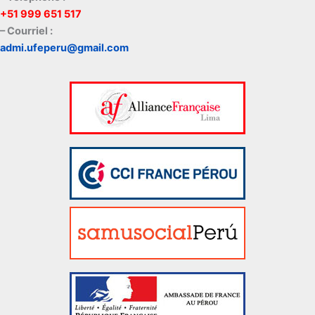
+51 999 651 517
– Courriel :
admi.ufeperu@gmail.com