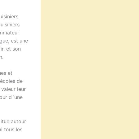
uisiniers
uisiniers
sommateur
gue, est une
in et son
n.
nes et
 écoles de
valeur leur
tour d´une
titue autour
i tous les