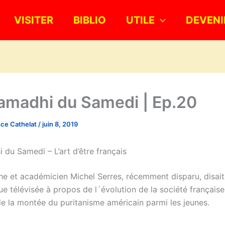
VISITER
BIBLIO
UTILE
DEVENI
amadhi du Samedi | Ep.20
nce Cathelat
/
juin 8, 2019
 du Samedi – L’art d’être français
he et académicien Michel Serres, récemment disparu, disait
e télévisée à propos de l´évolution de la société française 
de la montée du puritanisme américain parmi les jeunes.