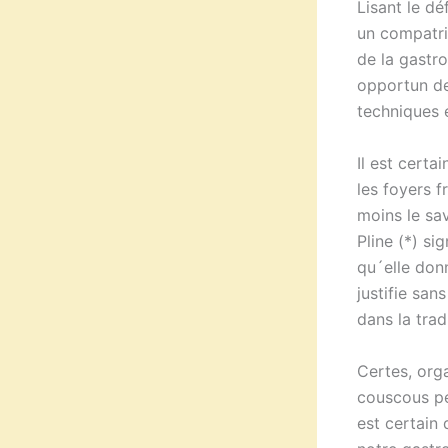
Lisant le d
un compatri
de la gastr
opportun de
techniques e
Il est certa
les foyers f
moins le sa
Pline (*) si
qu´elle donn
justifie san
dans la trad
Certes, orga
couscous pe
est certain