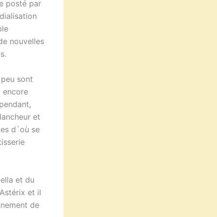
e posté par
ialisation
ble
de nouvelles
s.
: peu sont
t encore
ependant,
blancheur et
nes d´où se
isserie
ella et du
stérix et il
onnement de