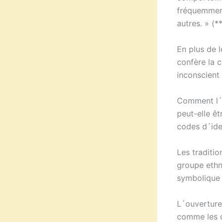
fréquemment 
autres. » (**
En plus de l
confère la c
inconscient 
Comment l´a
peut-elle ê
codes d´ide
Les traditio
groupe ethni
symbolique d
L´ouverture 
comme les c