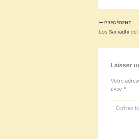
PRÉCÉDENT
Los Samadhi del
Laisser 
Votre adres
avec
*
Écrivez
ici…