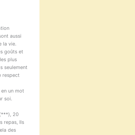
ation
sont aussi
 la vie.
es goûts et
des plus
as seulement
ce respect
, en un mot
r soi.
(***), 20
 repas, Ils
cela des