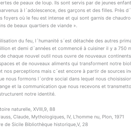
vertes de peaux de loup. Ils sont servis par de jeunes enfant
arvenus à l´adolescence, des garçons et des filles. Près d
 foyers où le feu est intense et qui sont garnis de chaudro
ins de beaux quartiers de viande ».
ilisation du feu, l´humanité s´est détachée des autres prima
illion et demi d´années et commencé à cuisiner il y a 750 m
de chaque nouvel outil nous ouvre de nouveaux continents
paces et de nouveaux aliments qui transforment notre biol
t nos perceptions mais c´est encore à partir de sources i
ue nous formons l´ordre social dans lequel nous choisission
hange et la communication que nous recevons et transmetto
structurent notre identité.
toire naturelle, XVIII,9, 88
rauss, Claude, Mythologiques, IV, L’homme nu, Plon, 1971
e de Sicile Bibliothèque historique,V, 28