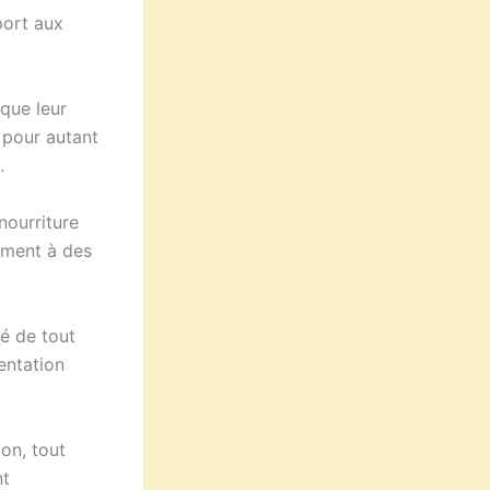
port aux
 que leur
s pour autant
.
nourriture
hement à des
té de tout
entation
ion, tout
nt