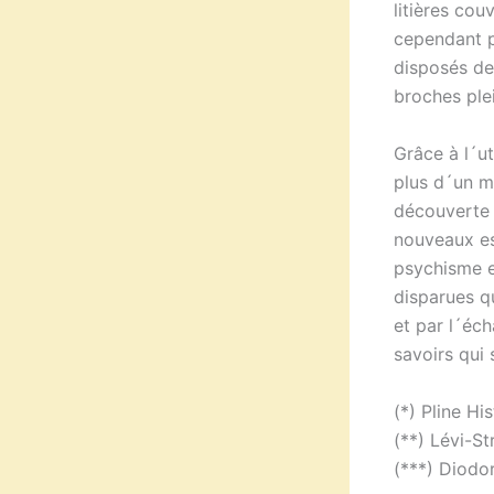
litières cou
cependant p
disposés des
broches ple
Grâce à l´ut
plus d´un m
découverte 
nouveaux es
psychisme e
disparues q
et par l´éc
savoirs qui 
(*) Pline His
(**) Lévi-St
(***) Diodor