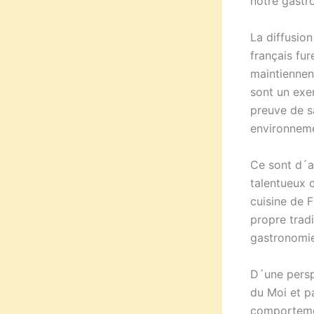
notre gastr
La diffusion
français fur
maintiennent
sont un exe
preuve de s
environneme
Ce sont d´ai
talentueux c
cuisine de 
propre tradi
gastronomie 
D´une persp
du Moi et pa
comportemen