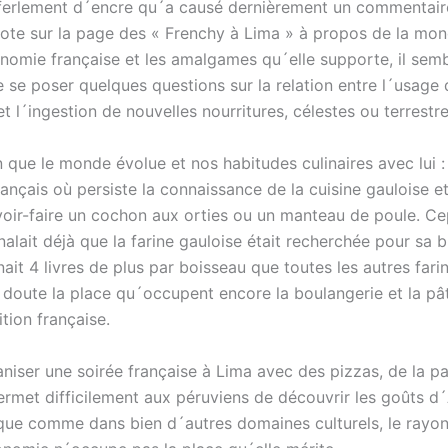
éferlement d´encre qu´a causé dernièrement un commentair
ote sur la page des « Frenchy à Lima » à propos de la mond
onomie française et les amalgames qu´elle supporte, il sem
 se poser quelques questions sur la relation entre l´usage 
t l´ingestion de nouvelles nourritures, célestes ou terrestre
in que le monde évolue et nos habitudes culinaires avec lui 
rançais où persiste la connaissance de la cuisine gauloise e
voir-faire un cochon aux orties ou un manteau de poule. C
gnalait déjà que la farine gauloise était recherchée pour sa 
ait 4 livres de plus par boisseau que toutes les autres fari
s doute la place qu´occupent encore la boulangerie et la pât
ition française.
niser une soirée française à Lima avec des pizzas, de la pa
rmet difficilement aux péruviens de découvrir les goûts d´A
 que comme dans bien d´autres domaines culturels, le ray