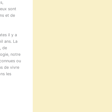
s,
´eux sont
ns et de
tes il y a
il ans. La
, de
ogie, notre
nconnues ou
s de vivre
ns les