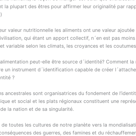
la plupart des êtres pour affirmer leur originalité par rap
)
eur valeur nutritionnelle les aliments ont une valeur ajoutée
ivilisation, qui étant un apport collectif, n´en est pas moin
et variable selon les climats, les croyances et les coutumes
limentation peut-elle être source d´identité? Comment la 
tre un instrument d´identification capable de créer l´attac
ntité ?
ns ancestrales sont organisatrices du fondement de l’identi
que et social et les plats régionaux constituent une représ
e la nation et de sa singularité.
de toutes les cultures de notre planète vers la mondialisat
onséquences des guerres, des famines et du réchauffeme