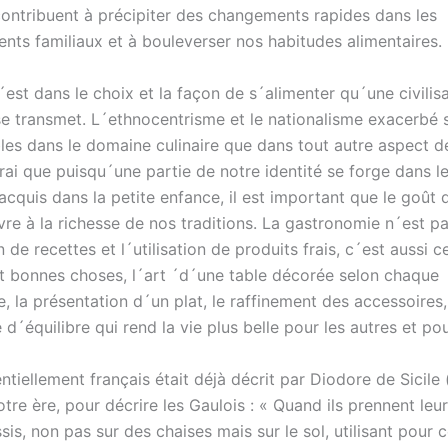
contribuent à précipiter des changements rapides dans les
ts familiaux et à bouleverser nos habitudes alimentaires.
´est dans le choix et la façon de s´alimenter qu´une civilis
se transmet. L´ethnocentrisme et le nationalisme exacerbé 
les dans le domaine culinaire que dans tout autre aspect de
vrai que puisqu´une partie de notre identité se forge dans l
acquis dans la petite enfance, il est important que le goût 
vre à la richesse de nos traditions. La gastronomie n´est p
n de recettes et l´utilisation de produits frais, c´est aussi 
et bonnes choses, l´art ´d´une table décorée selon chaque
, la présentation d´un plat, le raffinement des accessoires
 d´équilibre qui rend la vie plus belle pour les autres et pou
ntiellement français était déjà décrit par Diodore de Sicile 
tre ère, pour décrire les Gaulois : « Quand ils prennent leurs
sis, non pas sur des chaises mais sur le sol, utilisant pour 