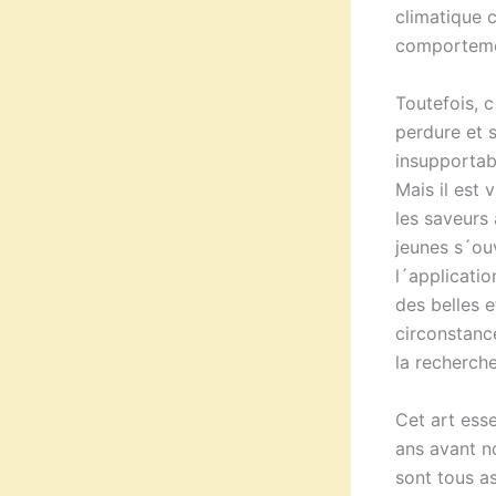
climatique 
comportemen
Toutefois, c
perdure et 
insupportab
Mais il est 
les saveurs 
jeunes s´ou
l´applicatio
des belles 
circonstance
la recherche
Cet art esse
ans avant no
sont tous as