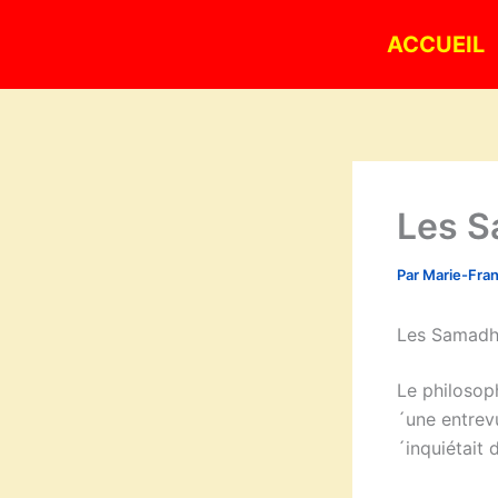
Aller
ACCUEIL
au
contenu
Les S
Par
Marie-Fra
Les Samadhi
Le philosop
´une entrevu
´inquiétait 