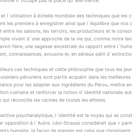
onomie n´occupe pas la place qu´elle mérite.
 et l´utilisation à échelle mondiale des techniques que les c
ent les premiers à enregistrer ainsi que l´équilibre que nos c
 entre les saisons, les terroirs, les producteurs et le con
mple vivant d´une approche de la vie qui, comme notre lan
avoir-faire, une sagesse ancestrale du rapport entre l´huma
nt, connaissances, avouons-le, en sérieux péril d´extinctio
lleurs ces techniques et cette philosophie que tous les jeu
uisiniers péruviens sont partis acquérir dans les meilleures
France pour les adapter aux ingrédients du Pérou, mettre en 
tion culinaire et renforcer la notion d´identité nationale au
qui réconcilie les racines de toutes les ethnies.
ective psychanalytique, l´identité est le noyau qui se cons
r opposition à l´Autre. Lévi-Strauss considérait que « parm
ts humains, la façon de manger est celui que choisissent