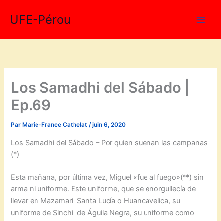
Aller
UFE-Pérou
au
contenu
Los Samadhi del Sábado |
Ep.69
Par
Marie-France Cathelat
/
juin 6, 2020
Los Samadhi del Sábado – Por quien suenan las campanas
(*)
Esta mañana, por última vez, Miguel «fue al fuego»(**) sin
arma ni uniforme. Este uniforme, que se enorgullecía de
llevar en Mazamari, Santa Lucía o Huancavelica, su
uniforme de Sinchi, de Águila Negra, su uniforme como