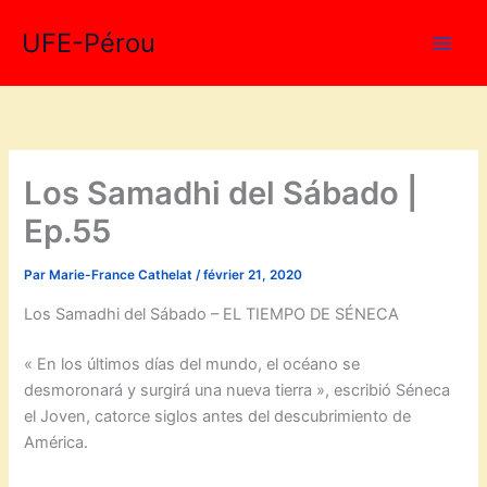
Aller
UFE-Pérou
au
contenu
Los Samadhi del Sábado |
Ep.55
Par
Marie-France Cathelat
/
février 21, 2020
Los Samadhi del Sábado – EL TIEMPO DE SÉNECA
« En los últimos días del mundo, el océano se
desmoronará y surgirá una nueva tierra », escribió Séneca
el Joven, catorce siglos antes del descubrimiento de
América.