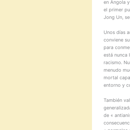
en Angola y 
el primer p
Jong Un, se
Unos días a
conviene su
para conmem
está nunca l
racismo. Nu
menudo much
mortal capa
entorno y c
También val
generalizad
de « antian
consecuenci