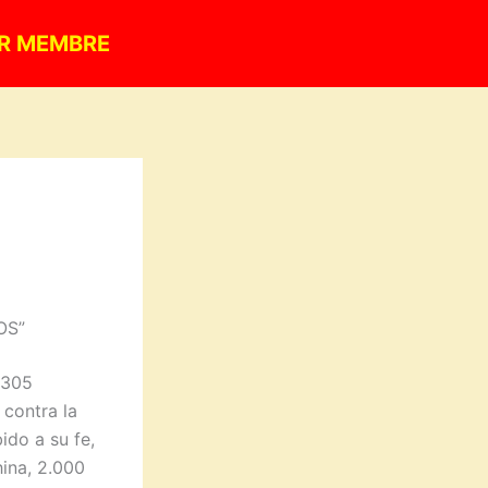
R MEMBRE
OS”
.305
 contra la
ido a su fe,
hina, 2.000