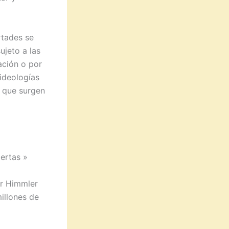
rtades se
ujeto a las
ación o por
 ideologías
s que surgen
iertas »
or Himmler
illones de