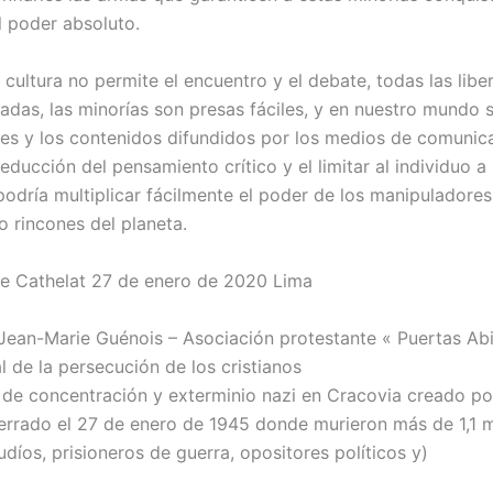
l poder absoluto.
cultura no permite el encuentro y el debate, todas las libe
das, las minorías son presas fáciles, y en nuestro mundo s
les y los contenidos difundidos por los medios de comunic
 reducción del pensamiento crítico y el limitar al individuo a
 podría multiplicar fácilmente el poder de los manipuladore
o rincones del planeta.
e Cathelat 27 de enero de 2020 Lima
: Jean-Marie Guénois – Asociación protestante « Puertas Ab
l de la persecución de los cristianos
de concentración y exterminio nazi en Cracovia creado p
errado el 27 de enero de 1945 donde murieron más de 1,1 m
udíos, prisioneros de guerra, opositores políticos y)