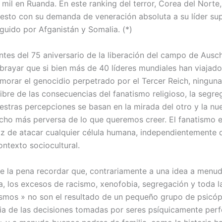
mil en Ruanda. En este ranking del terror, Corea del Norte,
uesto con su demanda de veneración absoluta a su líder s
guido por Afganistán y Somalia. (*)
ntes del 75 aniversario de la liberación del campo de Ausch
brayar que si bien más de 40 líderes mundiales han viajado 
orar el genocidio perpetrado por el Tercer Reich, ningun
ibre de las consecuencias del fanatismo religioso, la segre
estras percepciones se basan en la mirada del otro y la nue
o más perversa de lo que queremos creer. El fanatismo e
z de atacar cualquier célula humana, independientemente 
ontexto sociocultural.
e la pena recordar que, contrariamente a una idea a menu
a, los excesos de racismo, xenofobia, segregación y toda l
ismos » no son el resultado de un pequeño grupo de psicópa
a de las decisiones tomadas por seres psíquicamente per