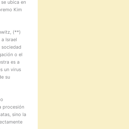
 se ubica en
upremo Kim
witz, (**)
a Israel
a sociedad
gación o el
stra es a
s un virus
de su
do
a procesión
tas, sino la
fectamente