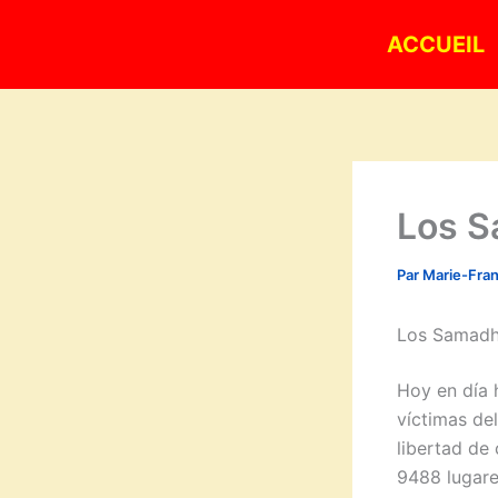
Aller
ACCUEIL
au
contenu
Los S
Par
Marie-Fra
Los Samadh
Hoy en día 
víctimas de
libertad de 
9488 lugare