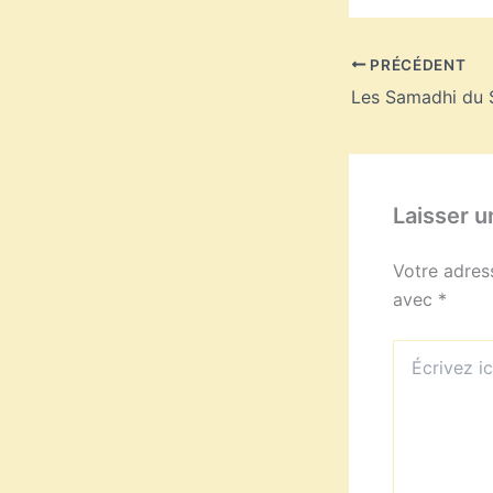
PRÉCÉDENT
Les Samadhi du 
Laisser 
Votre adres
avec
*
Écrivez
ici…