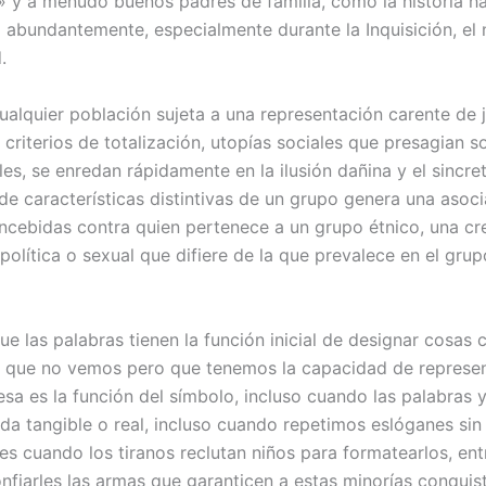
» y a menudo buenos padres de familia, como la historia h
abundantemente, especialmente durante la Inquisición, el
.
ualquier población sujeta a una representación carente de j
 criterios de totalización, utopías sociales que presagian 
les, se enredan rápidamente en la ilusión dañina y el sincr
 de características distintivas de un grupo genera una asoc
ncebidas contra quien pertenece a un grupo étnico, una cr
política o sexual que difiere de la que prevalece en el grup
ue las palabras tienen la función inicial de designar cosas 
 que no vemos pero que tenemos la capacidad de represen
esa es la función del símbolo, incluso cuando las palabras 
da tangible o real, incluso cuando repetimos eslóganes sin
es cuando los tiranos reclutan niños para formatearlos, ent
onfiarles las armas que garanticen a estas minorías conquis