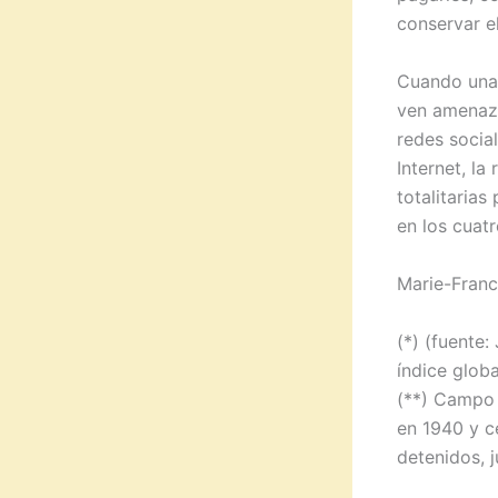
conservar e
Cuando una 
ven amenaza
redes socia
Internet, la
totalitarias
en los cuatr
Marie-Franc
(*) (fuente
índice globa
(**) Campo 
en 1940 y c
detenidos, j