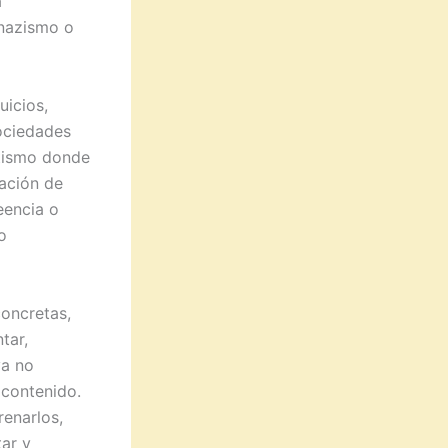
a
 nazismo o
uicios,
sociedades
etismo donde
iación de
eencia o
o
concretas,
tar,
ya no
 contenido.
renarlos,
tar y