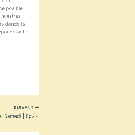
a una
ce posible
 nuestras
as donde la
reponderante
SUIVANT
u Samedi | Ep.44