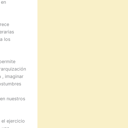
 en
frece
erarias
a los
 permite
erarquización
 , imaginar
costumbres
en nuestros
el ejercicio