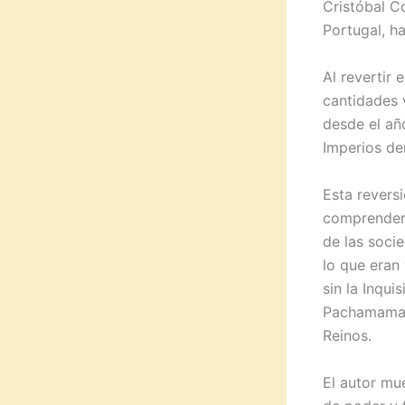
Cristóbal C
Portugal, h
Al revertir 
cantidades v
desde el año
Imperios der
Esta reversi
comprender l
de las socie
lo que eran
sin la Inqui
Pachamama e
Reinos.
El autor mue