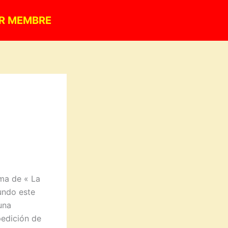
R MEMBRE
ama de « La
undo este
una
pedición de