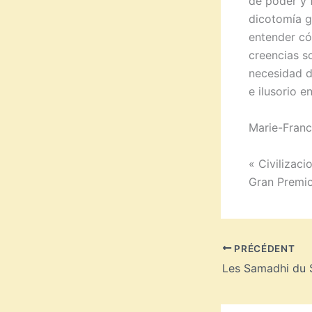
de poder y 
dicotomía g
entender có
creencias s
necesidad d
e ilusorio e
Marie-Franc
« Civilizaci
Gran Premio
PRÉCÉDENT
Les Samadhi du 