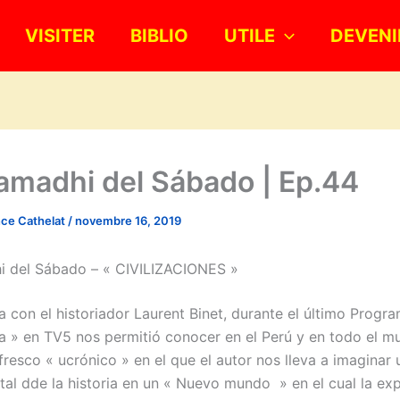
VISITER
BIBLIO
UTILE
DEVENI
amadhi del Sábado | Ep.44
nce Cathelat
/
novembre 16, 2019
i del Sábado – « CIVILIZACIONES »
a con el historiador Laurent Binet, durante el último Progr
ía » en TV5 nos permitió conocer en el Perú y en todo el m
resco « ucrónico » en el que el autor nos lleva a imaginar 
otal dde la historia en un « Nuevo mundo » en el cual la ex