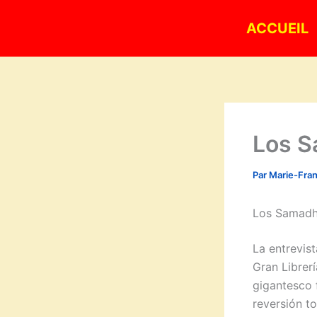
Aller
ACCUEIL
au
contenu
Los S
Par
Marie-Fra
Los Samadh
La entrevist
Gran Librer
gigantesco f
reversión t