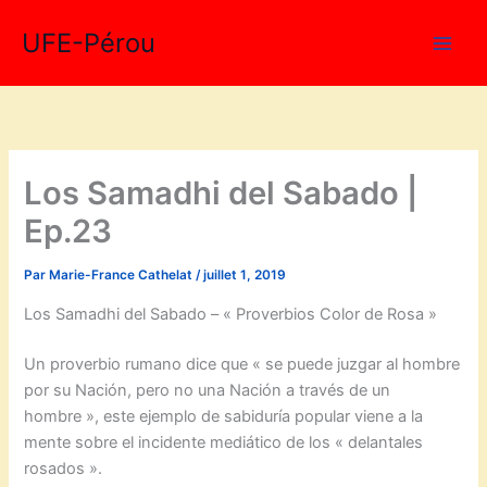
Aller
UFE-Pérou
au
contenu
Los Samadhi del Sabado |
Ep.23
Par
Marie-France Cathelat
/
juillet 1, 2019
Los Samadhi del Sabado – « Proverbios Color de Rosa »
Un proverbio rumano dice que « se puede juzgar al hombre
por su Nación, pero no una Nación a través de un
hombre », este ejemplo de sabiduría popular viene a la
mente sobre el incidente mediático de los « delantales
rosados ».