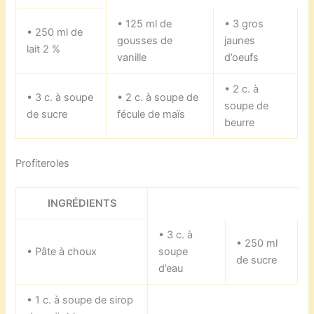
• 125 ml de
• 3 gros
• 250 ml de
gousses de
jaunes
lait 2 %
vanille
d’oeufs
• 2 c. à
• 3 c. à soupe
• 2 c. à soupe de
soupe de
de sucre
fécule de maïs
beurre
Profiteroles
INGRÉDIENTS
• 3 c. à
• 250 ml
• Pâte à choux
soupe
de sucre
d’eau
• 1 c. à soupe de sirop