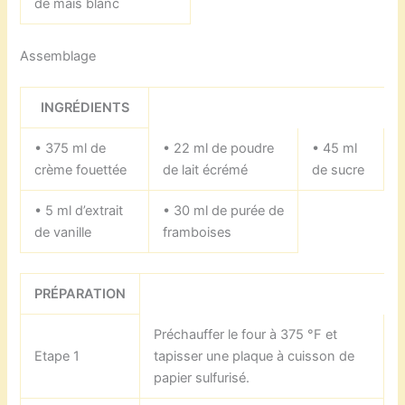
de maïs blanc
Assemblage
INGRÉDIENTS
• 375 ml de
• 22 ml de poudre
• 45 ml
crème fouettée
de lait écrémé
de sucre
• 5 ml d’extrait
• 30 ml de purée de
de vanille
framboises
PRÉPARATION
Préchauffer le four à 375 °F et
Etape 1
tapisser une plaque à cuisson de
papier sulfurisé.