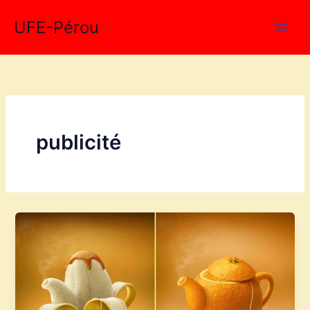
Aller
UFE-Pérou
au
contenu
publicité