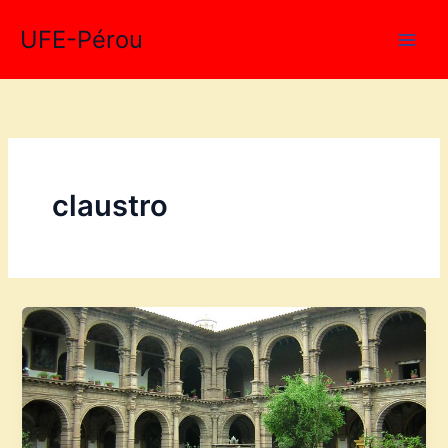
Aller
UFE-Pérou
au
contenu
claustro