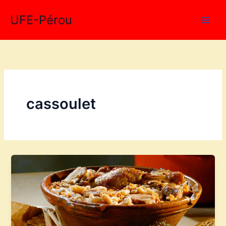
Aller
UFE-Pérou
au
contenu
cassoulet