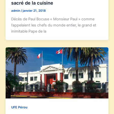
sacré de la cuisine
admin
/
janvier 21, 2018
Décès de Paul Bocuse « Monsieur Paul » comme
l’appelaient les chefs du monde entier, le grand et
inimitable Pape de la
UFE Pérou