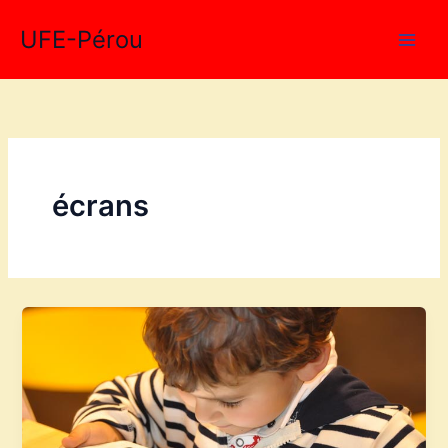
Aller
UFE-Pérou
au
contenu
écrans