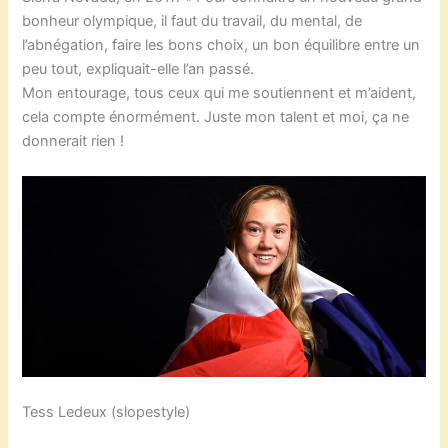
bonheur olympique, il faut du travail, du mental, de
l’abnégation, faire les bons choix, un bon équilibre entre un
peu tout, expliquait-elle l’an passé.
Mon entourage, tous ceux qui me soutiennent et m’aident,
cela compte énormément. Juste mon talent et moi, ça ne
donnerait rien !
Tess Ledeux (slopestyle)