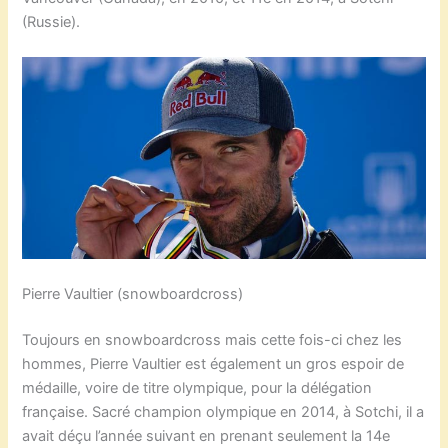
(Russie).
Pierre Vaultier (snowboardcross)
Toujours en snowboardcross mais cette fois-ci chez les
hommes, Pierre Vaultier est également un gros espoir de
médaille, voire de titre olympique, pour la délégation
française. Sacré champion olympique en 2014, à Sotchi, il a
avait déçu l’année suivant en prenant seulement la 14e