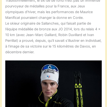
Traditionnellement, le ski de de fond n’est pas un immense
pourvoyeur de médailles pour la France, aux Jeux
olympiques d’hiver, mais les performances de Maurice
Manificat pourraient changer la donne en Corée.
Le skieur originaire de Sallanches, qui faisait partie de
l’équipe médaillée de bronze aux JO 2014, lors du relais 4 x
10 km (avec Jean-Marc Gaillard, Robin Duvillard et Ivan
Perrillat) a prouvé, depuis, qu’il savait s’illustrer en individuel,
à l’image de sa victoire sur le 15 kilomètres de Davos, en
décembre dernier.