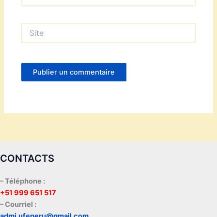
mail*
Site
CONTACTS
– Téléphone :
+51 999 651 517
– Courriel :
admi.ufeperu@gmail.com