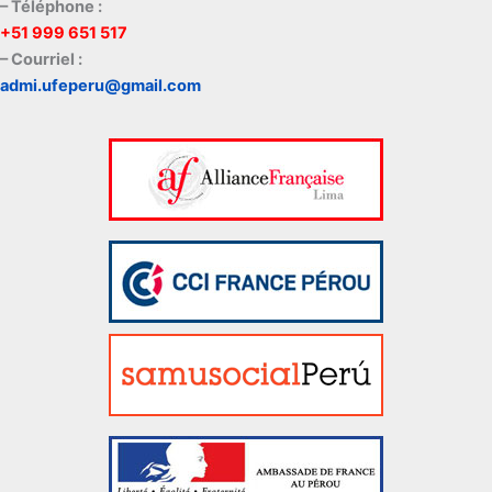
– Téléphone :
+51 999 651 517
– Courriel :
admi.ufeperu@gmail.com